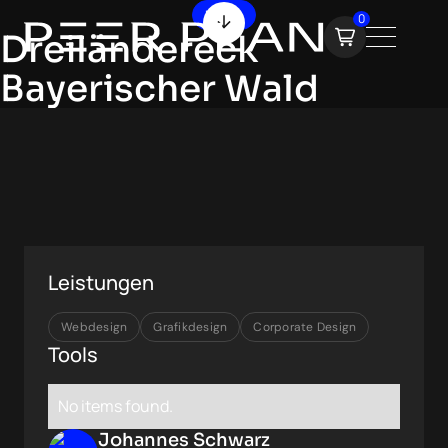
Hotels
0
Dreiländereck
Bayerischer Wald
Leistungen
Webdesign
Grafikdesign
Corporate Design
Tools
No items found.
Johannes Schwarz