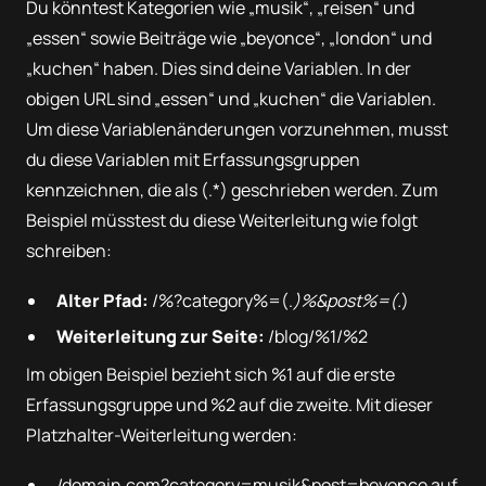
Du könntest Kategorien wie „musik“, „reisen“ und
„essen“ sowie Beiträge wie „beyonce“, „london“ und
„kuchen“ haben. Dies sind deine Variablen. In der
obigen URL sind „essen“ und „kuchen“ die Variablen.
Um diese Variablenänderungen vorzunehmen, musst
du diese Variablen mit Erfassungsgruppen
kennzeichnen, die als (.*) geschrieben werden. Zum
Beispiel müsstest du diese Weiterleitung wie folgt
schreiben:
Alter Pfad:
/%?category%=(.
)%&post%=(.
)
Weiterleitung zur Seite:
/blog/%1/%2
Im obigen Beispiel bezieht sich %1 auf die erste
Erfassungsgruppe und %2 auf die zweite. Mit dieser
Platzhalter-Weiterleitung werden:
/domain.com?category=musik&post=beyonce auf