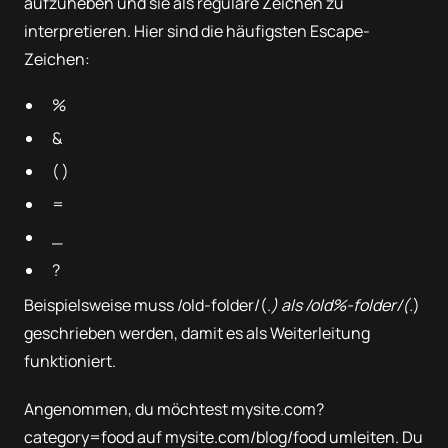
aufzuheben und sie als reguläre Zeichen zu
interpretieren. Hier sind die häufigsten Escape-
Zeichen:
%
&
( )
=
_
?
Beispielsweise muss /old-folder/(.
) als /old%-folder/(.
)
geschrieben werden, damit es als Weiterleitung
funktioniert.
Angenommen, du möchtest mysite.com?
category=food auf mysite.com/blog/food umleiten. Du