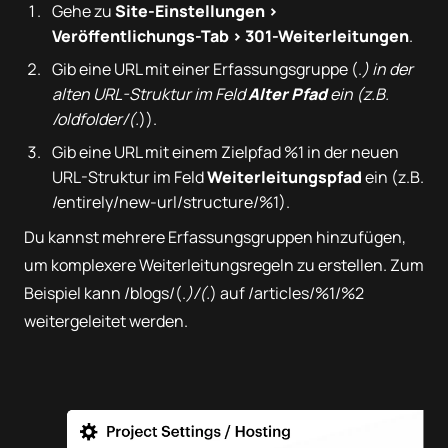
Gehe zu
Site-Einstellungen >
Veröffentlichungs-Tab > 301-Weiterleitungen
.
Gib eine URL mit einer Erfassungsgruppe (.
) in der
alten URL-Struktur im Feld
Alter Pfad
ein (z.B.
/oldfolder/(.
)).
Gib eine URL mit einem Zielpfad %1 in der neuen
URL-Struktur im Feld
Weiterleitungspfad
ein (z.B.
/entirely/new-url/structure/%1).
Du kannst mehrere Erfassungsgruppen hinzufügen,
um komplexere Weiterleitungsregeln zu erstellen. Zum
Beispiel kann /blogs/(.
)/(.
) auf /articles/%1/%2
weitergeleitet werden.