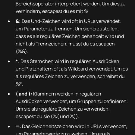
Bereichsoperator interpretiert werden. Um dies zu
verhindern, escapest du es mit %.
&:
Das Und-Zeichen wird oft in URLs verwendet,
um Parameter zu trennen. Um sicherzustellen,
dass es als reguläres Zeichen behandelt wird und
nicht als Trennzeichen, musst du es escapen
(%&).
*
: Das Sternchen wird in regulären Ausdrücken
und Platzhaltern oft als Wildcard verwendet. Um es
als reguläres Zeichen zu verwenden, schreibst du
%*.
( and ):
Klammern werden in regulären
Ausdrücken verwendet, um Gruppen zu definieren.
Um sie als reguläre Zeichen zu verwenden,
escapest du sie (%( und %)).
=:
Das Gleichheitszeichen wird in URLs verwendet,
um Parameterwerte zuzuweisen. Um es als