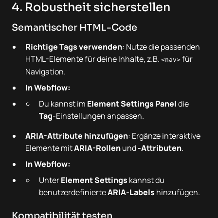
4. Robustheit sicherstellen
Semantischer HTML-Code
Richtige Tags verwenden
: Nutze die passenden
HTML-Elemente für deine Inhalte, z.B.
für
<nav>
Navigation.
In Webflow:
Du kannst im
Element Settings Panel
die
Tag
-Einstellungen anpassen.
ARIA-Attribute hinzufügen
: Ergänze interaktive
Elemente mit
ARIA-Rollen
und
-Attributen
.
In Webflow:
Unter
Element Settings
kannst du
benutzerdefinierte
ARIA-Labels
hinzufügen.
Kompatibilität testen