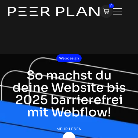
0
Webdesign
So machst du
deine Website bis
2025 barrierefrei
mit Webflow!
MEHR LESEN