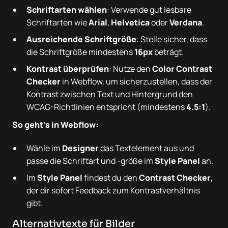
Schriftarten wählen
: Verwende gut lesbare
Schriftarten wie
Arial
,
Helvetica
oder
Verdana
.
Ausreichende Schriftgröße
: Stelle sicher, dass
die Schriftgröße mindestens
16px
beträgt.
Kontrast überprüfen
: Nutze den
Color Contrast
Checker
in Webflow, um sicherzustellen, dass der
Kontrast zwischen Text und Hintergrund den
WCAG-Richtlinien entspricht (mindestens
4.5:1
).
So geht's in Webflow:
Wähle im
Designer
das Textelement aus und
passe die Schriftart und -größe im
Style Panel
an.
Im
Style Panel
findest du den
Contrast Checker
,
der dir sofort Feedback zum Kontrastverhältnis
gibt.
Alternativtexte für Bilder