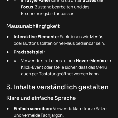
Im
Style Panel
kannst du unter
States
den
Focus
-Zustand bearbeiten und das
Erscheinungsbild anpassen.
Mausunabhängigkeit
Interaktive Elemente
: Funktionen wie Menüs
oder Buttons sollten ohne Maus bedienbar sein.
Praxisbeispiel:
Verwende statt eines reinen
Hover-Menüs
ein
Klick-Event oder stelle sicher, dass das Menü
auch per Tastatur geöffnet werden kann.
3. Inhalte verständlich gestalten
Klare und einfache Sprache
Einfach schreiben
: Verwende klare, kurze Sätze
und vermeide Fachjargon.