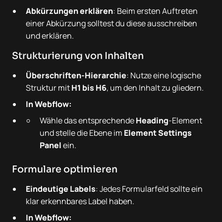
Abkürzungen erklären
: Beim ersten Auftreten
einer Abkürzung solltest du diese ausschreiben
und erklären.
Strukturierung von Inhalten
Überschriften-Hierarchie
: Nutze eine logische
Struktur mit
H1 bis H6
, um den Inhalt zu gliedern.
In Webflow:
Wähle das entsprechende
Heading
-Element
und stelle die Ebene im
Element Settings
Panel
ein.
Formulare optimieren
Eindeutige Labels
: Jedes Formularfeld sollte ein
klar erkennbares Label haben.
In Webflow: