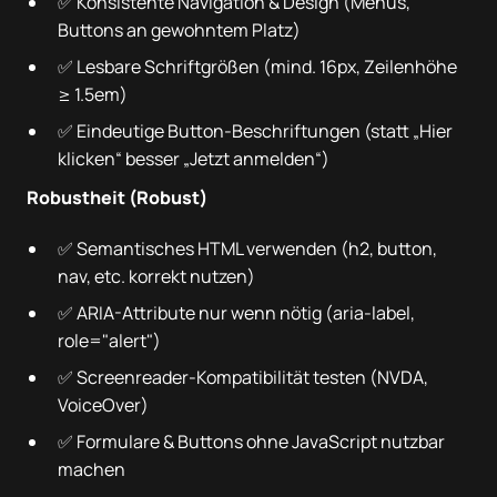
✅ Konsistente Navigation & Design (Menüs,
Buttons an gewohntem Platz)
✅ Lesbare Schriftgrößen (mind. 16px, Zeilenhöhe
≥ 1.5em)
✅ Eindeutige Button-Beschriftungen (statt „Hier
klicken“ besser „Jetzt anmelden“)
Robustheit (Robust)
✅ Semantisches HTML verwenden (h2, button,
nav, etc. korrekt nutzen)
✅ ARIA-Attribute nur wenn nötig (aria-label,
role="alert")
✅ Screenreader-Kompatibilität testen (NVDA,
VoiceOver)
✅ Formulare & Buttons ohne JavaScript nutzbar
machen